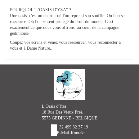
POURQUOI "L'OASIS D'YZA" ?
Une oasis, c'est un endroit où l'on reprend son souffle. Où l'on se
ressource. Où l'on se sent protégé du bruit du monde. C'est
exactement ce que nous vous offrons, au cœur de la campagne
gedinnoise.
Coupez vos écrans et venez vous ressourcer, vous reconnecter à
vous et à Dame Nature...
L'Oasis d'Yza
18 Rue Des Vieux Prés,
5575 GEDINNE - BELGIQUE
+32 499 32 37 19
E-Mail-Kontakt