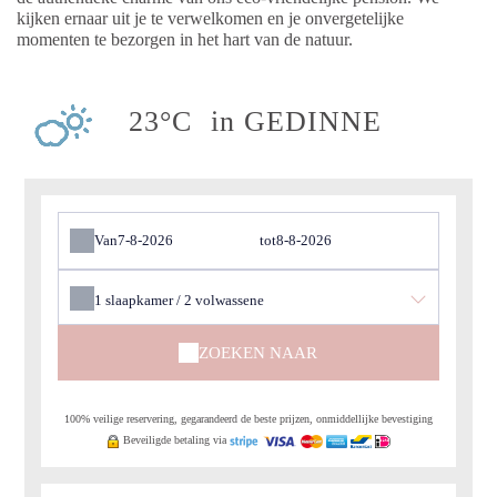
kijken ernaar uit je te verwelkomen en je onvergetelijke
momenten te bezorgen in het hart van de natuur.
23°C
in GEDINNE
Van
tot
1
slaapkamer /
2
volwassene
ZOEKEN NAAR
100% veilige reservering, gegarandeerd de beste prijzen, onmiddellijke bevestiging
Beveiligde betaling via