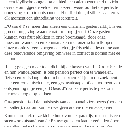
in een idyllische omgeving en biedt een adembenemend uitzicht
over de omliggende velden en bossen, waardoor het de perfecte
omgeving is om te ontspannen. Hier lijkt de tijd stil te staan en is
elk moment een uitnodiging tot sereniteit.
L'Oasis d'Yza, meer dan alleen een charmant gastenverblijf, is een
groene omgeving waar de natuur hoogtij viert. Onze gasten
kunnen vers fruit plukken in onze boomgaard, door onze
moestuin wandelen en kennismaken met onze scharrelkippen.
Onze mooie vijvers voegen een vleugje frisheid en leven toe aan
deze betoverende omgeving om weer in contact te komen met de
natuur.
Rustig gelegen maar toch dicht bij de bossen van La Croix Scaille
en hun wandelpaden, is ons pension perfect om te wandelen,
fietsen en zelfs langlaufen in het seizoen. Of je nu op zoek bent
naar een romantisch uitje, een gezinsuitstapje of een moment van
ontspanning in je eentje, l'Oasis d'Yza is de perfecte plek om
nieuwe energie op te doen.
Ons pension is al de thuisbasis van een aantal viervoeters (honden
en katten), daarom kunnen we geen andere dieren accepteren.
Kom en ontdek onze kleine hoek van het paradijs, op slechts een
steenworp afstand van de Franse grens, en laat je verleiden door
de authentieke charme van ons eco-vriendelijke pension. We