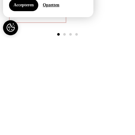
Maximumcapaciteit: 2
Accepteren
Opzetten
VANAF 100€ /NACHT
UW COMFORT, ONZE DIENSTEN
Aangelegde tuin
Afdak voor fiets of mountainbike
Afgesloten terrein
Babybedje (op aanvraag)
Babysitter
Bagagevervoer