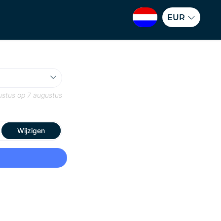
EUR
ustus
op
7 augustus
Wijzigen