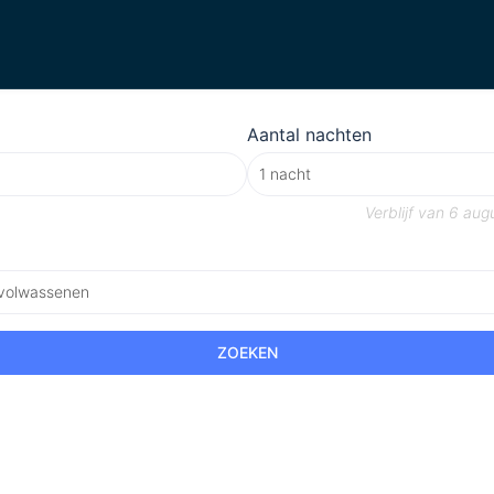
Aantal nachten
Verblijf van
6 aug
 volwassenen