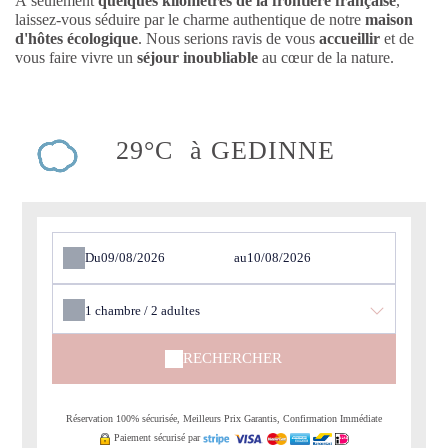
À seulement
quelques kilomètres de la frontière française
,
laissez-vous séduire par le charme authentique de notre
maison
d'hôtes écologique
. Nous serions ravis de vous
accueillir
et de
vous faire vivre un
séjour inoubliable
au cœur de la nature.
29°C
à GEDINNE
Du
au
1
chambre /
2
adultes
RECHERCHER
Réservation 100% sécurisée, Meilleurs Prix Garantis, Confirmation Immédiate
Paiement sécurisé par