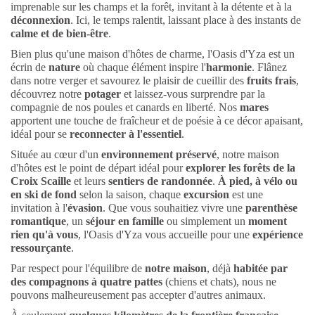
imprenable sur les champs et la forêt, invitant à la détente et à la
déconnexion
. Ici, le temps ralentit, laissant place à des instants de
calme et de bien-être
.
Bien plus qu'une maison d'hôtes de charme, l'Oasis d'Yza est un
écrin de
nature
où chaque élément inspire l'
harmonie
. Flânez
dans notre verger et savourez le plaisir de cueillir des
fruits frais
,
découvrez notre
potager
et laissez-vous surprendre par la
compagnie de nos poules et canards en liberté. Nos
mares
apportent une touche de fraîcheur et de poésie à ce décor apaisant,
idéal pour se
reconnecter à l'essentiel
.
Située au cœur d'un
environnement préservé
, notre maison
d'hôtes est le point de départ idéal pour
explorer les forêts de la
Croix Scaille
et leurs
sentiers de randonnée
.
À pied, à vélo ou
en ski de fond
selon la saison, chaque
excursion
est une
invitation à l'
évasion
. Que vous souhaitiez vivre une
parenthèse
romantique
, un
séjour en famille
ou simplement un
moment
rien qu'à vous
, l'Oasis d'Yza vous accueille pour une
expérience
ressourçante
.
Par respect pour l'équilibre de
notre maison
, déjà
habitée par
des compagnons à quatre pattes
(chiens et chats), nous ne
pouvons malheureusement pas accepter d'autres animaux.