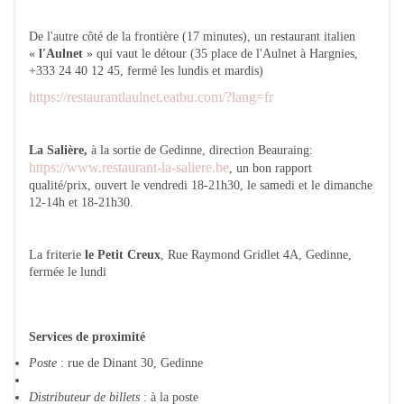
De l'autre côté de la frontière (17 minutes), un restaurant italien
«
l'Aulnet
» qui vaut le détour (35 place de l'Aulnet à Hargnies,
+333 24 40 12 45, fermé les lundis et mardis)
https://restaurantlaulnet.eatbu.com/?lang=fr
La Salière,
à la sortie de Gedinne, direction Beauraing:
https://www.restaurant-la-saliere.be
, un bon rapport
qualité/prix, ouvert le vendredi 18-21h30, le samedi et le dimanche
12-14h et 18-21h30.
La friterie
le Petit Creux
, Rue Raymond Gridlet 4A, Gedinne,
fermée le lundi
Services de proximité
Poste
: rue de Dinant 30, Gedinne
Distributeur de billets
: à la poste