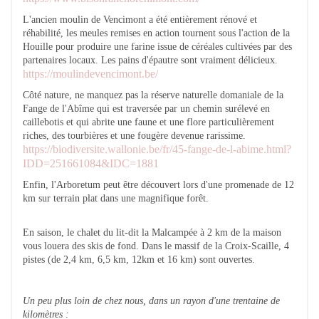
L'ancien moulin de Vencimont a été entièrement rénové et
réhabilité, les meules remises en action tournent sous l'action de la
Houille pour produire une farine issue de céréales cultivées par des
partenaires locaux. Les pains d'épautre sont vraiment délicieux.
https://moulindevencimont.be/
Côté nature, ne manquez pas la réserve naturelle domaniale de la
Fange de l'Abîme qui est traversée par un chemin surélevé en
caillebotis et qui abrite une faune et une flore particulièrement
riches, des tourbières et une fougère devenue rarissime.
https://biodiversite.wallonie.be/fr/45-fange-de-l-abime.html?
IDD=251661084&IDC=1881
Enfin, l'Arboretum peut être découvert lors d'une promenade de 12
km sur terrain plat dans une magnifique forêt.
En saison, le chalet du lit-dit la Malcampée à 2 km de la maison
vous louera des skis de fond. Dans le massif de la Croix-Scaille, 4
pistes (de 2,4 km, 6,5 km, 12km et 16 km) sont ouvertes.
Un peu plus loin de chez nous, dans un rayon d'une trentaine de
kilomètres :