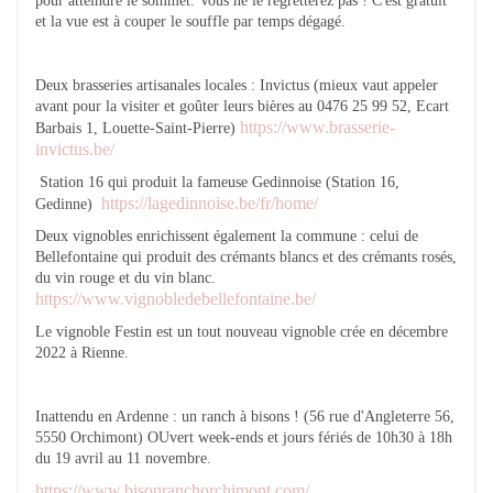
pour atteindre le sommet. Vous ne le regretterez pas ! C'est gratuit
et la vue est à couper le souffle par temps dégagé.
Deux brasseries artisanales locales : Invictus (mieux vaut appeler
avant pour la visiter et goûter leurs bières au 0476 25 99 52, Ecart
https://www.brasserie-
Barbais 1, Louette-Saint-Pierre)
invictus.be/
Station 16 qui produit la fameuse Gedinnoise (Station 16,
https://lagedinnoise.be/fr/home/
Gedinne)
Deux vignobles enrichissent également la commune : celui de
Bellefontaine qui produit des crémants blancs et des crémants rosés,
du vin rouge et du vin blanc.
https://www.vignobledebellefontaine.be/
Le vignoble Festin est un tout nouveau vignoble crée en décembre
2022 à Rienne.
Inattendu en Ardenne : un ranch à bisons ! (56 rue d'Angleterre 56,
5550 Orchimont) OUvert week-ends et jours fériés de 10h30 à 18h
du 19 avril au 11 novembre.
https://www.bisonranchorchimont.com/