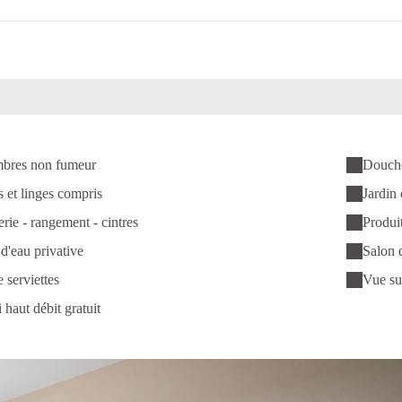
bres non fumeur
Douche 
 et linges compris
Jardi
rie - rangement - cintres
Produit
 d'eau privative
Salon 
 serviettes
Vue su
 haut débit gratuit