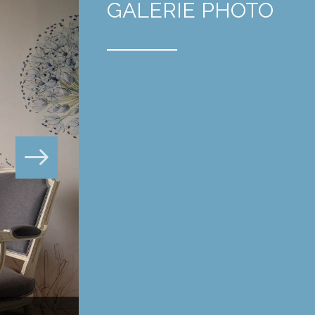
GALERIE PHOTO
Les Pissenlits Bleus, boxspring 160 grand confort