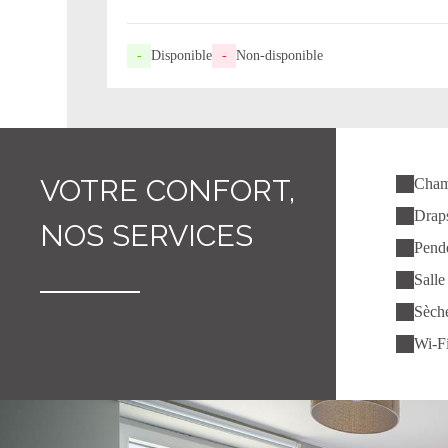
-
Disponible
-
Non-disponible
VOTRE CONFORT,
Cham
Draps
NOS SERVICES
Pende
Salle
Sèche
Wi-Fi