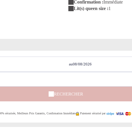
Confirmation :
Immédiate
Lit(s) queen size :
1
au
RECHERCHER
00% sécurisée, Meilleurs Prix Garantis, Confirmation Immédiate
Paiement sécurisé par