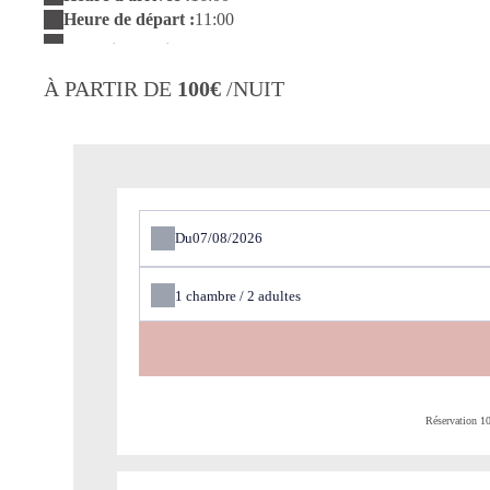
Heure de départ :
11:00
À PARTIR DE
100€
/NUIT
Du
1
chambre /
2
adultes
Réservation 1