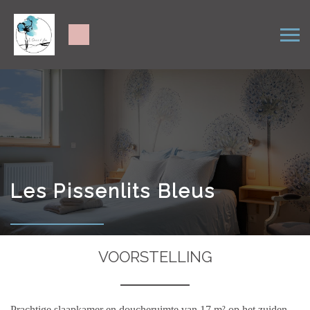
Les Pissenlits Bleus
VOORSTELLING
Prachtige slaapkamer en doucheruimte van 17 m² op het zuiden,