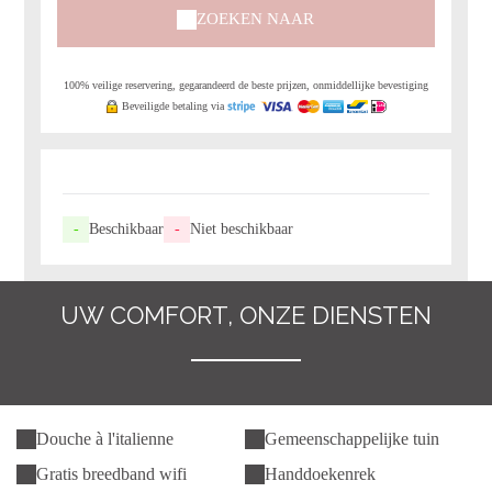
ZOEKEN NAAR
100% veilige reservering, gegarandeerd de beste prijzen, onmiddellijke bevestiging
Beveiligde betaling via
-
Beschikbaar
-
Niet beschikbaar
UW COMFORT, ONZE DIENSTEN
Douche à l'italienne
Gemeenschappelijke tuin
Gratis breedband wifi
Handdoekenrek