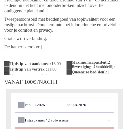
badend in het licht met ononderbroken uitzicht over het
omliggende platteland.
Tweepersoonsbed met beddengoed van topkwaliteit voor een
rustige nachtrust. Doucheruimte met inloopdouche en privétoilet
voor je comfort en privacy.
Gratis wi-fi verbinding.
De kamer is rookvrij.
Maximumcapaciteit:
2
Tijdstip van aankomst :
16:00
Bevestiging :
Onmiddellijk
Tijdstip van vertrek :
11:00
Queensize bed(den):
1
VANAF
100€
/NACHT
Van
tot
1
slaapkamer /
2
volwassene