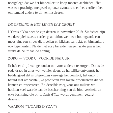
neergelegd dat we het binnenkort te koop moeten aanbieden. Het
was een prachtige metgezel op onze avonturen, en het verdient het
om iemand anders te blijven inspireren.
DE OPENING & HET LEVEN DAT GROEIT
L'Oasis d'Yza opende zijn deuren in november 2019. Sindsdien zijn
we deze plek steeds verder gaan uitbouwen: een boomgaard, een
moestuin, een vijver die libellen en kikkers aantrekt, en binnenkort
ook bijenkasten. Na de met zorg bereide huisgemaakte jam is het
straks de beurt aan de honing.
ZORG — VOOR U, VOOR DE NATUUR
Ik heb er altijd van gehouden om voor anderen te zorgen. Dat is de
rode draad in alles wat we hier doen: de hartelijke ontvangst, het
beddengoed dat is uitgekozen vanwege het comfort, het ontbijt
bereid met ambachtelijke producten van lokale producenten die we
kennen en respecteren. En dezelfde zorg voor ons milieu: we
hechten veel waarde aan de bescherming van de biodiversiteit, en
elke beslissing die bij L'Oasis d'Yza wordt genomen, getuigt
daarvan.
WAAROM ""L'OASIS D'YZA""?