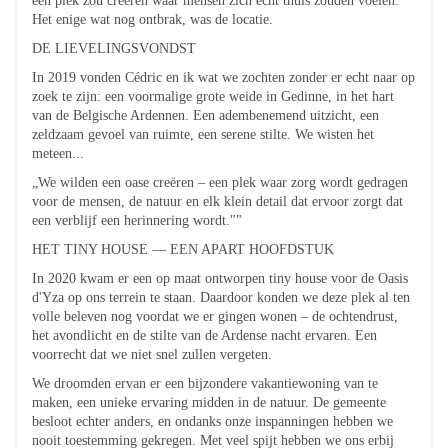
een plek zou creëren waar mensen zich echt thuis zouden voelen.
Het enige wat nog ontbrak, was de locatie.
DE LIEVELINGSVONDST
In 2019 vonden Cédric en ik wat we zochten zonder er echt naar op
zoek te zijn: een voormalige grote weide in Gedinne, in het hart
van de Belgische Ardennen. Een adembenemend uitzicht, een
zeldzaam gevoel van ruimte, een serene stilte. We wisten het
meteen...
„We wilden een oase creëren – een plek waar zorg wordt gedragen
voor de mensen, de natuur en elk klein detail dat ervoor zorgt dat
een verblijf een herinnering wordt.""
HET TINY HOUSE — EEN APART HOOFDSTUK
In 2020 kwam er een op maat ontworpen tiny house voor de Oasis
d'Yza op ons terrein te staan. Daardoor konden we deze plek al ten
volle beleven nog voordat we er gingen wonen – de ochtendrust,
het avondlicht en de stilte van de Ardense nacht ervaren. Een
voorrecht dat we niet snel zullen vergeten.
We droomden ervan er een bijzondere vakantiewoning van te
maken, een unieke ervaring midden in de natuur. De gemeente
besloot echter anders, en ondanks onze inspanningen hebben we
nooit toestemming gekregen. Met veel spijt hebben we ons erbij